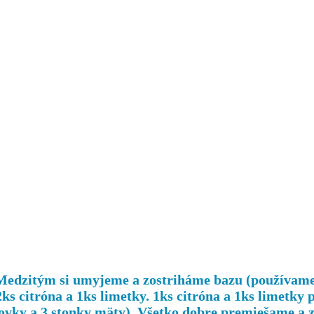
Medzitým si umyjeme a zostriháme bazu (používame 
s citróna a 1ks limetky. 1ks citróna a 1ks limetky 
ovky a 3 stonky mäty). Všetko dobre premiešame a