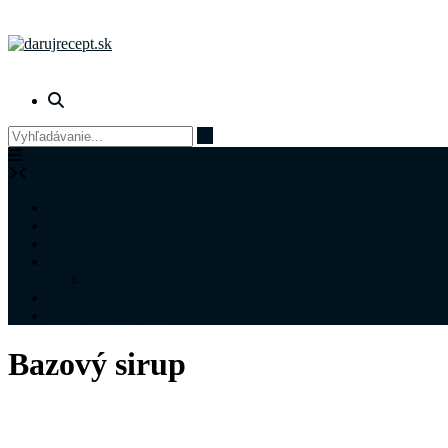
Prejsť
na
obsah
O nás
Kontakt
Kategorie
daruj recept
Daruj recept ako inzerca
varenie a pečenie
otázky a odpovede
Bazový sirup