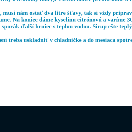
musí nám ostať dva litre šťavy, tak si vždy priprav
me. Na koniec dáme kyselinu citrónovú a varíme 30
sporák ďalší hrniec s teplou vodou. Sirup ešte tepl
ení treba uskladniť v chladničke a do mesiaca spotr