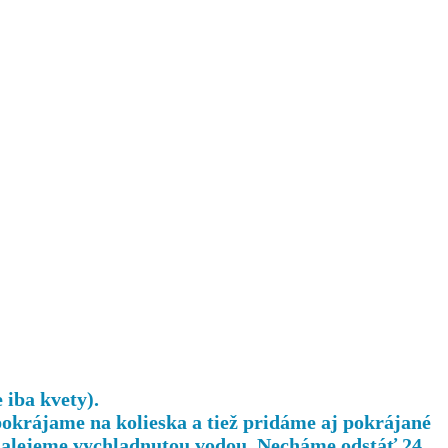
iba kvety).
pokrájame na kolieska a tiež pridáme aj pokrájané
 zalejeme vychladnutou vodou. Necháme odstáť 24