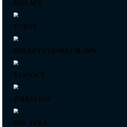
KOLÁČE
TORTY
RECEPTY STAREJ MAMY
VIANOCE
ZMRZLINA
PRE TEBA