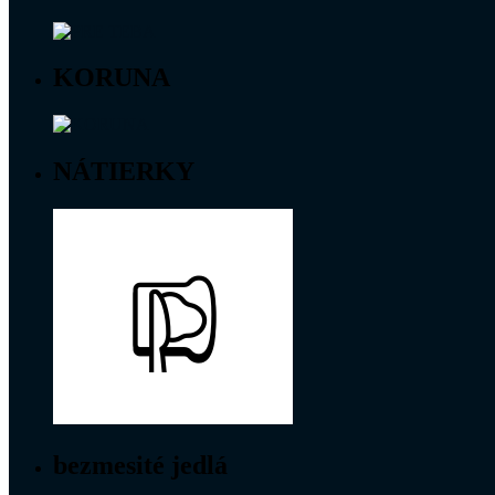
KORUNA
NÁTIERKY
bezmesité jedlá