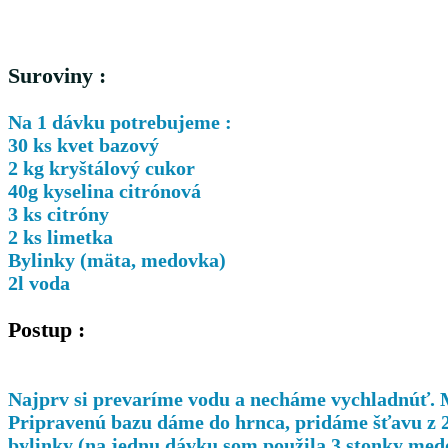
Suroviny :
Na 1 dávku potrebujeme :
30 ks kvet bazový
2 kg kryštálový cukor
40g kyselina citrónová
3 ks citróny
2 ks limetka
Bylinky (mäta, medovka)
2l voda
Postup :
Najprv si prevaríme vodu a necháme vychladnúť. 
Pripravenú bazu dáme do hrnca, pridáme šťavu z 2k
bylinky (na jednu dávku som použila 3 stonky med