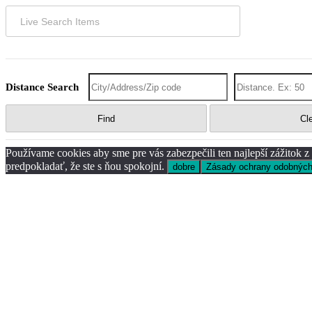
Distance Search
Find
Cl
Používame cookies aby sme pre vás zabezpečili ten najlepší zážitok 
predpokladať, že ste s ňou spokojní.
dobre
Zásady ochrany odobných